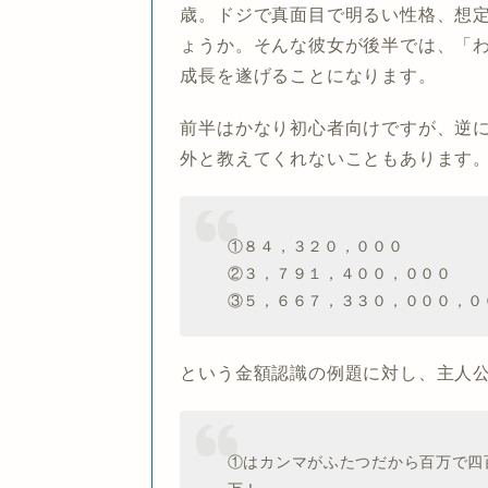
歳。ドジで真面目で明るい性格、想
ょうか。そんな彼女が後半では、「
成長を遂げることになります。
前半はかなり初心者向けですが、逆
外と教えてくれないこともあります
①８４，３２０，０００
②３，７９１，４００，０００
③５，６６７，３３０，０００，００
という金額認識の例題に対し、主人
①はカンマがふたつだから百万で四