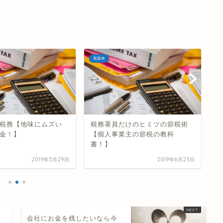
実践本
実
税務【地味にムズい
税務署員だけのヒミツの節税術
会
金！】
【個人事業主の節税の教科
【
書！】
2019年5月29日
2019年6月23日
会社にお金を残したいなら今