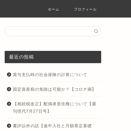
ホーム
プロフィール
最近の投稿
賞与支払時の社会保険の計算について
固定資産税の免除は可能か？【コロナ禍】
【相続税改正】配偶者居住権について【週
刊現代7月27日号】
書評以外の話【途中入社と月額算定基礎