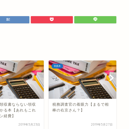
実践本
実
領収書ならない領収
税務調査官の着眼力【まるで相
「
かる本【あれもこれ
棒の右京さん？】
り
ン経費】
赤
2019年5月23日
2019年5月27日