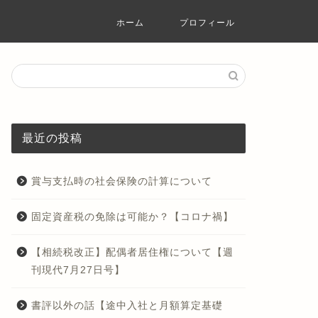
ホーム
プロフィール
最近の投稿
賞与支払時の社会保険の計算について
固定資産税の免除は可能か？【コロナ禍】
【相続税改正】配偶者居住権について【週
刊現代7月27日号】
書評以外の話【途中入社と月額算定基礎