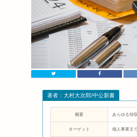
著者：大村大次郎/中公新書
概要
あらゆる領
ターゲット
個人事業主