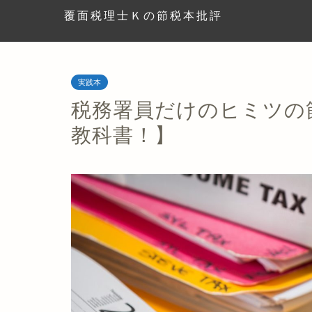
覆面税理士Ｋの節税本批評
実践本
税務署員だけのヒミツの
教科書！】