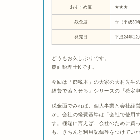
おすすめ度
★★★
残念度
☆（平成3
発売日
平成24年12
どうもお久しぶりです。
覆面税理士Kです。
今回は「節税本」の大家の大村先生
経費で落とせる』
シリーズの
『確定
税金面でみれば、個人事業と会社経
か。会社の経費基準は
「会社で使用
す。極端に言えば、会社のために買
も、きちんと利用記録等をつけてい