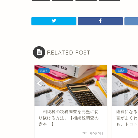
RELATED POST
実践本
実践本
【まるで相
「相続税の税務調査を完璧に切
経費になる
り抜ける方法」【相続税調査の
書がよくわ
赤本！】
も、トコト
2019年5月27日
2019年6月5日