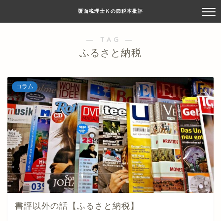
覆面税理士Ｋの節税本批評
― TAG ―
ふるさと納税
コラム
書評以外の話【ふるさと納税】