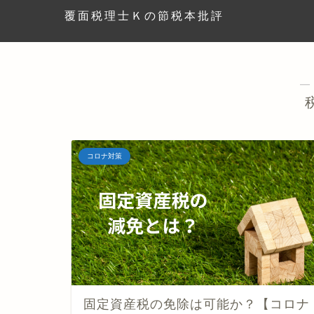
覆面税理士Ｋの節税本批評
―
コロナ対策
固定資産税の免除は可能か？【コロナ